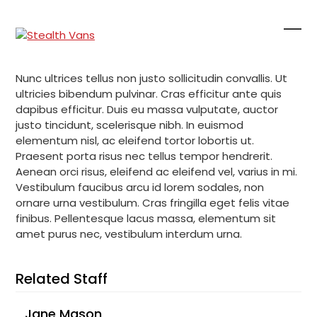
Skip
to
content
Ope
Clo
mob
mob
Nunc ultrices tellus non justo sollicitudin convallis. Ut
me
me
ultricies bibendum pulvinar. Cras efficitur ante quis
dapibus efficitur. Duis eu massa vulputate, auctor
justo tincidunt, scelerisque nibh. In euismod
elementum nisl, ac eleifend tortor lobortis ut.
Praesent porta risus nec tellus tempor hendrerit.
Aenean orci risus, eleifend ac eleifend vel, varius in mi.
Vestibulum faucibus arcu id lorem sodales, non
ornare urna vestibulum. Cras fringilla eget felis vitae
finibus. Pellentesque lacus massa, elementum sit
amet purus nec, vestibulum interdum urna.
Related Staff
Jane Mason